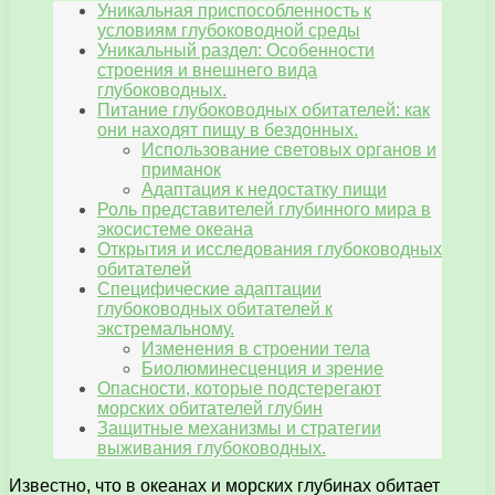
Уникальная приспособленность к
условиям глубоководной среды
Уникальный раздел: Особенности
строения и внешнего вида
глубоководных.
Питание глубоководных обитателей: как
они находят пищу в бездонных.
Использование световых органов и
приманок
Адаптация к недостатку пищи
Роль представителей глубинного мира в
экосистеме океана
Открытия и исследования глубоководных
обитателей
Специфические адаптации
глубоководных обитателей к
экстремальному.
Изменения в строении тела
Биолюминесценция и зрение
Опасности, которые подстерегают
морских обитателей глубин
Защитные механизмы и стратегии
выживания глубоководных.
Известно, что в океанах и морских глубинах обитает