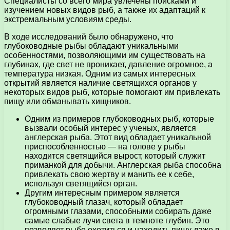
Специалисты со всего мира увлечены поисками и
изучением новых видов рыб, а также их адаптаций к
экстремальным условиям среды.
В ходе исследований было обнаружено, что
глубоководные рыбы обладают уникальными
особенностями, позволяющими им существовать на
глубинах, где свет не проникает, давление огромное, а
температура низкая. Одним из самых интересных
открытий является наличие светящихся органов у
некоторых видов рыб, которые помогают им привлекать
пищу или обманывать хищников.
Одним из примеров глубоководных рыб, которые
вызвали особый интерес у ученых, является
англерская рыба. Этот вид обладает уникальной
приспособленностью — на голове у рыбы
находится светящийся вырост, который служит
приманкой для добычи. Англерская рыба способна
привлекать свою жертву и манить ее к себе,
используя светящийся орган.
Другим интересным примером является
глубоководный глазач, который обладает
огромными глазами, способными собирать даже
самые слабые лучи света в темноте глубин. Это
позволяет рыбе охотиться и находить пищу даже в