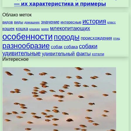
— их характеристика и примеры
Облако меток
история
значение
видов
виды
интересные
домашних
класс
млекопитающих
кошек
кошка
кошках
мире
особенности
породы
происхождения
птиц
разнообразие
собаки
собак
собака
удивительные
удивительный
факты
хотели
Интересное