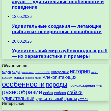
акуле — удивительные особенности и
поведение
12.05.2026
Удивительные создания — летающие
рыбы и их невероятные способности
20.03.2026
Удивительный мир глубоководных рыб
— их характеристика и примеры
Облако меток
история
значение
видов
виды
интересные
домашних
класс
млекопитающих
кошек
кошка
кошках
мире
особенности
породы
происхождения
птиц
разнообразие
собаки
собак
собака
удивительные
удивительный
факты
хотели
Интересное