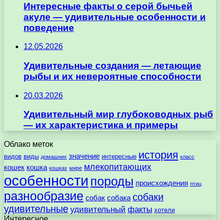
Интересные факты о серой бычьей
акуле — удивительные особенности и
поведение
12.05.2026
Удивительные создания — летающие
рыбы и их невероятные способности
20.03.2026
Удивительный мир глубоководных рыб
— их характеристика и примеры
Облако меток
история
значение
видов
виды
интересные
домашних
класс
млекопитающих
кошек
кошка
кошках
мире
особенности
породы
происхождения
птиц
разнообразие
собаки
собак
собака
удивительные
удивительный
факты
хотели
Интересное