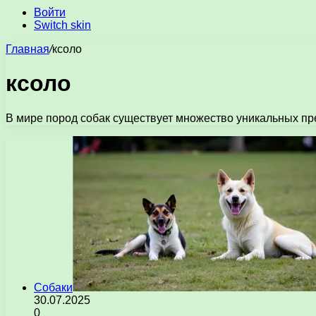
Войти
Switch skin
Главная
/
ксоло
ксоло
В мире пород собак существует множество уникальных пр
Собаки
30.07.2025
0