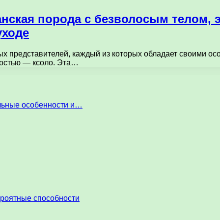
анская порода с безволосым телом, 
уходе
х представителей, каждый из которых обладает своими осо
ностью — ксоло. Эта…
льные особенности и…
ероятные способности