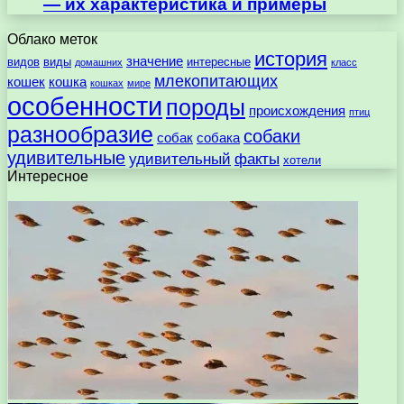
— их характеристика и примеры
Облако меток
история
значение
видов
виды
интересные
домашних
класс
млекопитающих
кошек
кошка
кошках
мире
особенности
породы
происхождения
птиц
разнообразие
собаки
собак
собака
удивительные
удивительный
факты
хотели
Интересное