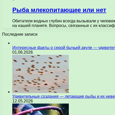
Рыба млекопитающее или нет
Обитатели водных глубин всегда вызывали у челове
на нашей планете. Вопросы, связанные с их класси
Последние записи
Интересные факты о серой бычьей акуле — удивите
01.06.2026
Удивительные создания — летающие рыбы и их нев
12.05.2026