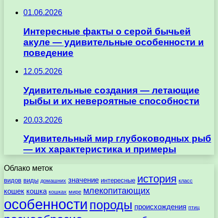
01.06.2026
Интересные факты о серой бычьей
акуле — удивительные особенности и
поведение
12.05.2026
Удивительные создания — летающие
рыбы и их невероятные способности
20.03.2026
Удивительный мир глубоководных рыб
— их характеристика и примеры
Облако меток
история
значение
видов
виды
интересные
домашних
класс
млекопитающих
кошек
кошка
кошках
мире
особенности
породы
происхождения
птиц