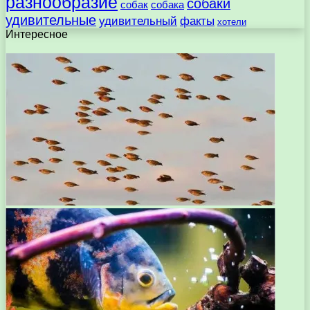
разнообразие
собаки
собак
собака
удивительные
удивительный
факты
хотели
Интересное