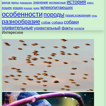
история
значение
видов
виды
интересные
домашних
класс
млекопитающих
кошек
кошка
кошках
мире
особенности
породы
происхождения
птиц
разнообразие
собаки
собак
собака
удивительные
удивительный
факты
хотели
Интересное