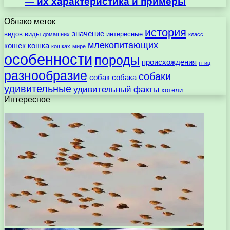
— их характеристика и примеры
Облако меток
история
значение
видов
виды
интересные
домашних
класс
млекопитающих
кошек
кошка
кошках
мире
особенности
породы
происхождения
птиц
разнообразие
собаки
собак
собака
удивительные
удивительный
факты
хотели
Интересное