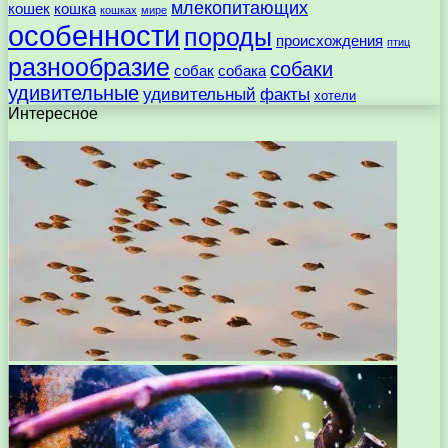
млекопитающих
кошек
кошка
кошках
мире
особенности
породы
происхождения
птиц
разнообразие
собаки
собак
собака
удивительные
удивительный
факты
хотели
Интересное