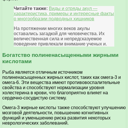
Читайте также:
Виды и отряды акул —
характеристика, примеры и интересные факты
о многообразии подводных хищников
На протяжении многих веков акулы
оставались загадкой для человечества. Их
величественная сила и непредсказуемое
поведение привлекали внимание ученых и.
Богатство полиненасыщенными жирными
кислотами
Рыба является отличным источником
полиненасыщенных жирных кислот, таких как омега-3 и
омега-6. Эти вещества имеют противовоспалительные
свойства и способствуют нормализации уровня
холестерина в крови, что благоприятно влияет на
сердечно-сосудистую систему.
Омега-3 жирные кислоты также способствуют улучшению
мозговой деятельности, повышению когнитивных
функций и уменьшению риска развития некоторых
неврологических заболеваний.