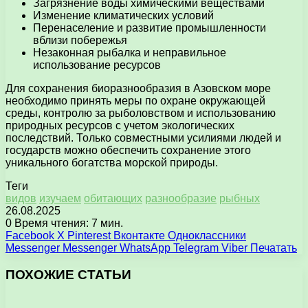
Загрязнение воды химическими веществами
Изменение климатических условий
Перенаселение и развитие промышленности
вблизи побережья
Незаконная рыбалка и неправильное
использование ресурсов
Для сохранения биоразнообразия в Азовском море
необходимо принять меры по охране окружающей
среды, контролю за рыболовством и использованию
природных ресурсов с учетом экологических
последствий. Только совместными усилиями людей и
государств можно обеспечить сохранение этого
уникального богатства морской природы.
Теги
видов
изучаем
обитающих
разнообразие
рыбных
26.08.2025
0
Время чтения: 7 мин.
Facebook
X
Pinterest
Вконтакте
Одноклассники
Messenger
Messenger
WhatsApp
Telegram
Viber
Печатать
ПОХОЖИЕ СТАТЬИ