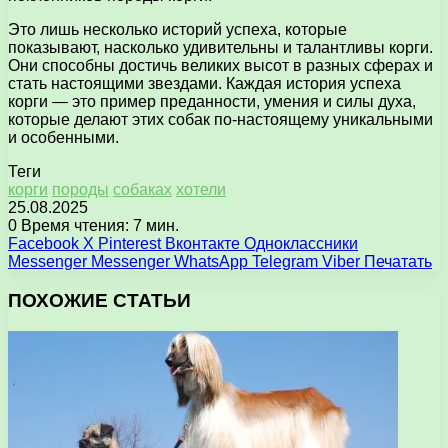
Это лишь несколько историй успеха, которые
показывают, насколько удивительны и талантливы корги.
Они способны достичь великих высот в разных сферах и
стать настоящими звездами. Каждая история успеха
корги — это пример преданности, умения и силы духа,
которые делают этих собак по-настоящему уникальными
и особенными.
Теги
корги
породы
собаках
хотели
25.08.2025
0
Время чтения: 7 мин.
Facebook
X
Pinterest
Вконтакте
Одноклассники
Messenger
Messenger
WhatsApp
Telegram
Viber
Печатать
ПОХОЖИЕ СТАТЬИ