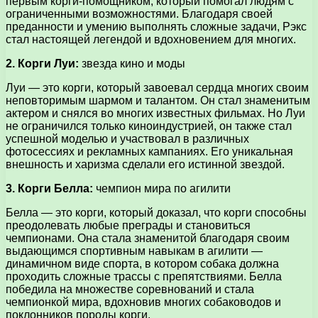
первым корги-помощником, который помогал людям с
ограниченными возможностями. Благодаря своей
преданности и умению выполнять сложные задачи, Рэкс
стал настоящей легендой и вдохновением для многих.
2. Корги Луи:
звезда кино и моды
Луи — это корги, который завоевал сердца многих своим
неповторимым шармом и талантом. Он стал знаменитым
актером и снялся во многих известных фильмах. Но Луи
не ограничился только киноиндустрией, он также стал
успешной моделью и участвовал в различных
фотосессиях и рекламных кампаниях. Его уникальная
внешность и харизма сделали его истинной звездой.
3. Корги Белла:
чемпион мира по агилити
Белла — это корги, который доказал, что корги способны
преодолевать любые преграды и становиться
чемпионами. Она стала знаменитой благодаря своим
выдающимся спортивным навыкам в агилити —
динамичном виде спорта, в котором собака должна
проходить сложные трассы с препятствиями. Белла
победила на множестве соревнований и стала
чемпионкой мира, вдохновив многих собаководов и
поклонников породы корги.